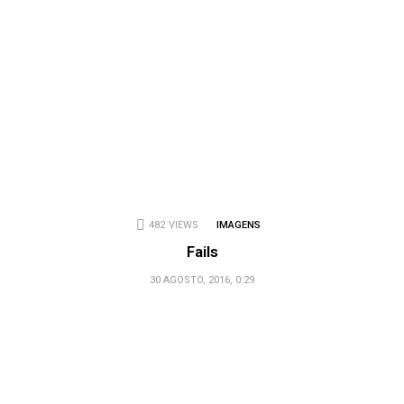
482
VIEWS
IMAGENS
Fails
30 AGOSTO, 2016, 0:29