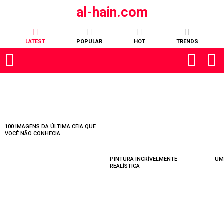
al-hain.com
LATEST
POPULAR
HOT
TRENDS
MOST
VIEWED
STORIES
100 IMAGENS DA ÚLTIMA CEIA QUE
VOCÊ NÃO CONHECIA
PINTURA INCRÍVELMENTE
UM
REALÍSTICA