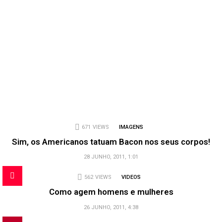
671
VIEWS
IMAGENS
Sim, os Americanos tatuam Bacon nos seus corpos!
28 JUNHO, 2011, 1:01
562
VIEWS
VIDEOS
Como agem homens e mulheres
26 JUNHO, 2011, 4:38