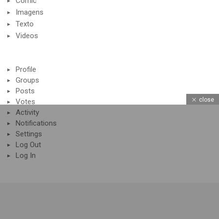
Comic
Imagens
Texto
Videos
Profile
Groups
Posts
close
Votes
Activity
Notifications
Settings
Log Out
Log In