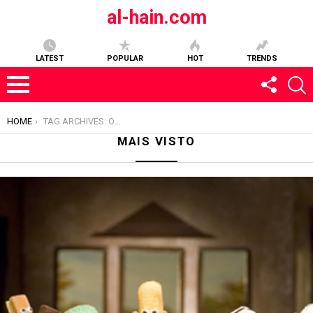
al-hain.com
LATEST
POPULAR
HOT
TRENDS
YOU ARE HERE:
HOME
TAG ARCHIVES: OKTAPODI
OKTAPODI
MAIS VISTO