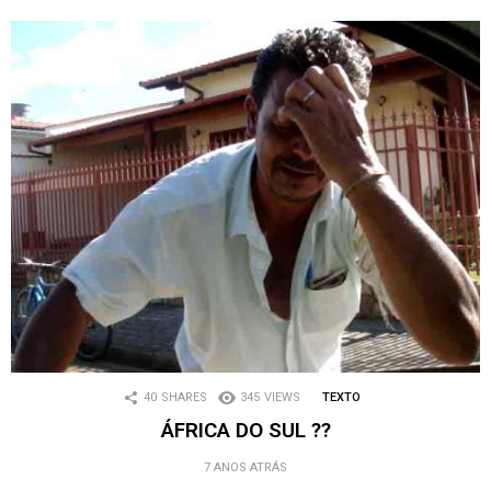
40
SHARES
345
VIEWS
TEXTO
ÁFRICA DO SUL ??
7 ANOS ATRÁS