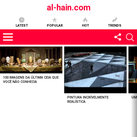
al-hain.com
LATEST
POPULAR
HOT
TRENDS
MOST
VIEWED
STORIES
100 IMAGENS DA ÚLTIMA CEIA QUE
VOCÊ NÃO CONHECIA
PINTURA INCRÍVELMENTE
UM
REALÍSTICA