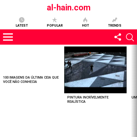
al-hain.com
LATEST
POPULAR
HOT
TRENDS
MOST
VIEWED
STORIES
100 IMAGENS DA ÚLTIMA CEIA QUE
VOCÊ NÃO CONHECIA
PINTURA INCRÍVELMENTE
UM
REALÍSTICA